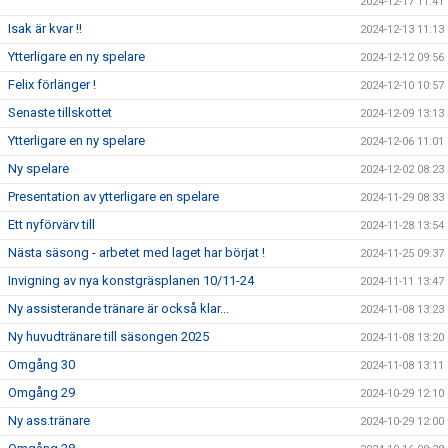
2024-12-17 11:41
Isak är kvar !!
2024-12-13 11:13
Ytterligare en ny spelare
2024-12-12 09:56
Felix förlänger !
2024-12-10 10:57
Senaste tillskottet
2024-12-09 13:13
Ytterligare en ny spelare
2024-12-06 11:01
Ny spelare
2024-12-02 08:23
Presentation av ytterligare en spelare
2024-11-29 08:33
Ett nyförvärv till
2024-11-28 13:54
Nästa säsong - arbetet med laget har börjat !
2024-11-25 09:37
Invigning av nya konstgräsplanen 10/11-24
2024-11-11 13:47
Ny assisterande tränare är också klar...
2024-11-08 13:23
Ny huvudtränare till säsongen 2025
2024-11-08 13:20
Omgång 30
2024-11-08 13:11
Omgång 29
2024-10-29 12:10
Ny ass.tränare
2024-10-29 12:00