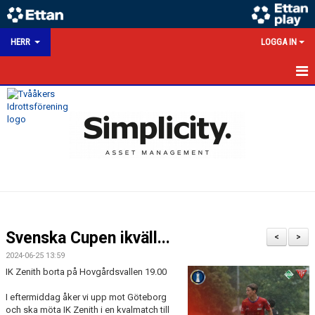
HERR
LOGGA IN
HEM
NYHETER
KALENDER
MATCHER
TRUPPEN
Svenska Cupen ikväll...
<
>
BILDGALLERI
2024-06-25 13:59
IK Zenith borta på Hovgårdsvallen 19.00
DOKUMENT
I eftermiddag åker vi upp mot Göteborg
och ska möta IK Zenith i en kvalmatch till
HERRSEKTION