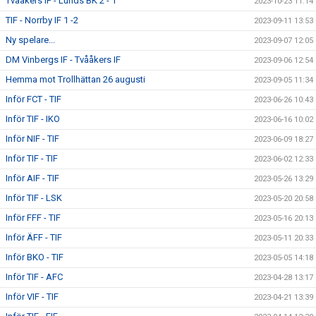
Tvååkers IF - Lunds BK 2 - 1
2023-10-23 11:14
TIF - Norrby IF 1 -2
2023-09-11 13:53
Ny spelare...
2023-09-07 12:05
DM Vinbergs IF - Tvååkers IF
2023-09-06 12:54
Hemma mot Trollhättan 26 augusti
2023-09-05 11:34
Inför FCT - TIF
2023-06-26 10:43
Inför TIF - IKO
2023-06-16 10:02
Inför NIF - TIF
2023-06-09 18:27
Inför TIF - TIF
2023-06-02 12:33
Inför AIF - TIF
2023-05-26 13:29
Inför TIF - LSK
2023-05-20 20:58
Inför FFF - TIF
2023-05-16 20:13
Inför ÄFF - TIF
2023-05-11 20:33
Inför BKO - TIF
2023-05-05 14:18
Inför TIF - AFC
2023-04-28 13:17
Inför VIF - TIF
2023-04-21 13:39