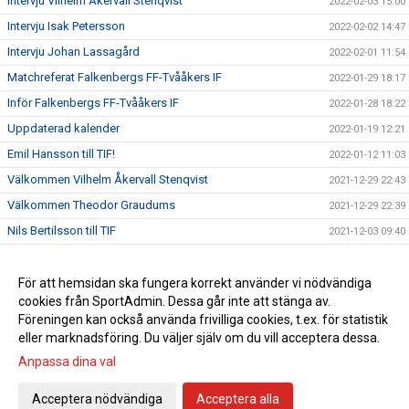
Intervju Vilhelm Åkervall Stenqvist
2022-02-03 15:00
Intervju Isak Petersson
2022-02-02 14:47
Intervju Johan Lassagård
2022-02-01 11:54
Matchreferat Falkenbergs FF-Tvååkers IF
2022-01-29 18:17
Inför Falkenbergs FF-Tvååkers IF
2022-01-28 18:22
Uppdaterad kalender
2022-01-19 12:21
Emil Hansson till TIF!
2022-01-12 11:03
Välkommen Vilhelm Åkervall Stenqvist
2021-12-29 22:43
Välkommen Theodor Graudums
2021-12-29 22:39
Nils Bertilsson till TIF
2021-12-03 09:40
Johan Lassagård till TIF!
2021-11-30 14:06
Pierre Krantz fortsätter som tränare för herrlaget
För att hemsidan ska fungera korrekt använder vi nödvändiga
2021-07-30 16:58
cookies från SportAdmin. Dessa går inte att stänga av.
Träningen drar igång
2021-07-28 10:43
Föreningen kan också använda frivilliga cookies, t.ex. för statistik
eller marknadsföring. Du väljer själv om du vill acceptera dessa.
Anpassa dina val
Cookie-inställningar
Gå till Webbversion
Acceptera nödvändiga
Acceptera alla