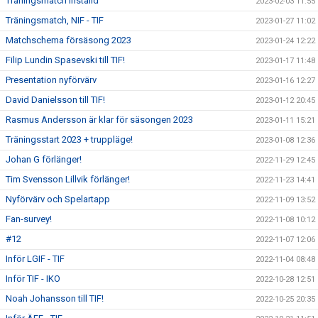
Träningsmatch inställd
2023-02-03 11:55
Träningsmatch, NIF - TIF
2023-01-27 11:02
Matchschema försäsong 2023
2023-01-24 12:22
Filip Lundin Spasevski till TIF!
2023-01-17 11:48
Presentation nyförvärv
2023-01-16 12:27
David Danielsson till TIF!
2023-01-12 20:45
Rasmus Andersson är klar för säsongen 2023
2023-01-11 15:21
Träningsstart 2023 + truppläge!
2023-01-08 12:36
Johan G förlänger!
2022-11-29 12:45
Tim Svensson Lillvik förlänger!
2022-11-23 14:41
Nyförvärv och Spelartapp
2022-11-09 13:52
Fan-survey!
2022-11-08 10:12
#12
2022-11-07 12:06
Inför LGIF - TIF
2022-11-04 08:48
Inför TIF - IKO
2022-10-28 12:51
Noah Johansson till TIF!
2022-10-25 20:35