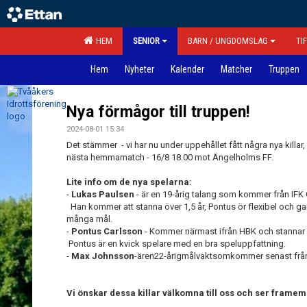
HEM
SENIOR
BARN / UNGDOMSLAG
TI
Hem
Nyheter
Kalender
Matcher
Truppen
Nya förmågor till truppen!
2024-08-01 15:34
Det stämmer - vi har nu under uppehållet fått några nya killar, 
nästa hemmamatch - 16/8 18.00 mot Ängelholms FF.
Lite info om de nya spelarna:
-
Lukas Paulsen
- är en 19-årig talang som kommer från IFK
Han kommer att stanna över 1,5 år, Pontus ör flexibel och ga
många mål.
-
Pontus Carlsson
- Kommer närmast ifrån HBK och stan
Pontus är en kvick spelare med en bra speluppfattning.
-
Max Johnsson
-ären22-årigmålvaktsomkommer senast från L
Vi önskar dessa killar välkomna till oss och ser framemo