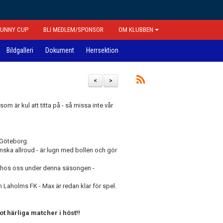
FUNNY CUP
BLI MEDLEM/SPONSOR
OM KLUBBEN
Bildgalleri
Dokument
Herrsektion
<
>
som är kul att titta på - så missa inte vår
 Göteborg.
nska allroud - är lugn med bollen och gör
nar hos oss under denna säsongen -
aholms FK - Max är redan klar för spel.
t härliga matcher i höst!!