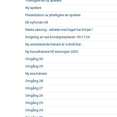
Ytterligare en ny spelare
Ny spelare
Presentation av ytterligare en spelare
Ett nyförvärv till
Nästa säsong - arbetet med laget har börjat !
Invigning av nya konstgräsplanen 10/11-24
Ny assisterande tränare är också klar...
Ny huvudtränare till säsongen 2025
Omgång 30
Omgång 29
Ny ass.tränare
Omgång 28
Omgång 27
Omgång 26
Omgång 25
Omgång 24