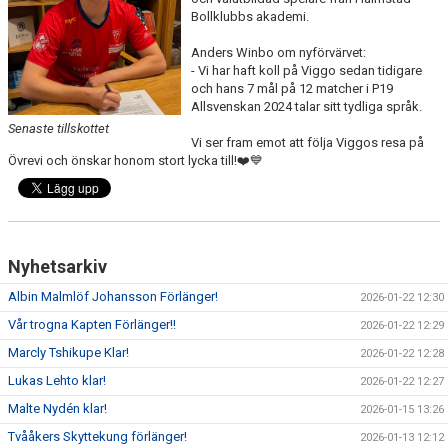
Bollklubbs akademi.
Anders Winbo om nyförvärvet:
- Vi har haft koll på Viggo sedan tidigare
och hans 7 mål på 12 matcher i P19
Allsvenskan 2024 talar sitt tydliga språk.
Senaste tillskottet
Vi ser fram emot att följa Viggos resa på
Övrevi och önskar honom stort lycka till!❤️💙
Nyhetsarkiv
Albin Malmlöf Johansson Förlänger!
2026-01-22 12:30
Vår trogna Kapten Förlänger!!
2026-01-22 12:29
Marcly Tshikupe Klar!
2026-01-22 12:28
Lukas Lehto klar!
2026-01-22 12:27
Malte Nydén klar!
2026-01-15 13:26
Tvååkers Skyttekung förlänger!
2026-01-13 12:12