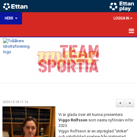
HERR
LOGGA IN
HEM
NYHETER
KALENDER
MATCHER
TRUPPEN
2024-12-18 11:16
<
>
BILDGALLERI
Vi är glada över att kunna presentera
Viggo Rolfsson
som nästa nyförvärv inför
DOKUMENT
2025.
Viggo Rolfsson är en utpräglad ”striker”
HERRSEKTION
och välutbildad spelare från Halmstad