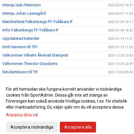
Intervju Isak Petersson
2022-02-02 14:47
Intervju Johan Lassagård
2022-02-01 11:54
Matchreferat Falkenbergs FF-Tvååkers IF
2022-01-29 18:17
Inför Falkenbergs FF-Tvååkers IF
2022-01-28 18:22
Uppdaterad kalender
2022-01-19 12:21
Emil Hansson till TIF!
2022-01-12 11:03
Välkommen Vilhelm Åkervall Stenqvist
2021-12-29 22:43
Välkommen Theodor Graudums
2021-12-29 22:39
Nils Bertilsson till TIF
2021-12-03 09:40
Johan Lassagård till TIF!
2021-11-30 14:06
Pierre Krantz fortsätter som tränare för herrlaget
För att hemsidan ska fungera korrekt använder vi nödvändiga
2021-07-30 16:58
cookies från SportAdmin. Dessa går inte att stänga av.
Träningen drar igång
2021-07-28 10:43
Föreningen kan också använda frivilliga cookies, t.ex. för statistik
eller marknadsföring. Du väljer själv om du vill acceptera dessa.
Anpassa dina val
Cookie-inställningar
Gå till Webbversion
Acceptera nödvändiga
Acceptera alla