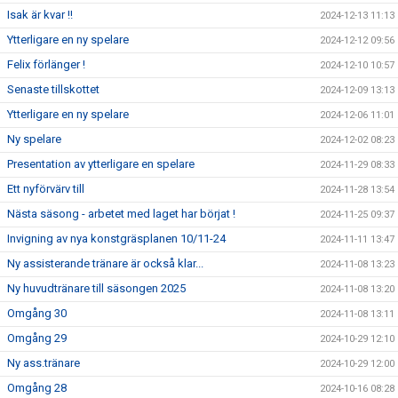
Isak är kvar !!
2024-12-13 11:13
Ytterligare en ny spelare
2024-12-12 09:56
Felix förlänger !
2024-12-10 10:57
Senaste tillskottet
2024-12-09 13:13
Ytterligare en ny spelare
2024-12-06 11:01
Ny spelare
2024-12-02 08:23
Presentation av ytterligare en spelare
2024-11-29 08:33
Ett nyförvärv till
2024-11-28 13:54
Nästa säsong - arbetet med laget har börjat !
2024-11-25 09:37
Invigning av nya konstgräsplanen 10/11-24
2024-11-11 13:47
Ny assisterande tränare är också klar...
2024-11-08 13:23
Ny huvudtränare till säsongen 2025
2024-11-08 13:20
Omgång 30
2024-11-08 13:11
Omgång 29
2024-10-29 12:10
Ny ass.tränare
2024-10-29 12:00
Omgång 28
2024-10-16 08:28