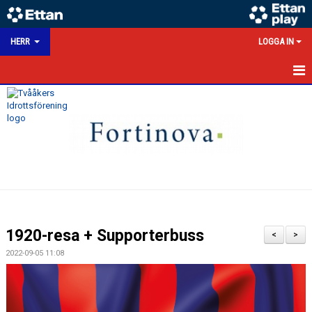
HERR
LOGGA IN
HEM
NYHETER
KALENDER
MATCHER
TRUPPEN
1920-resa + Supporterbuss
<
>
BILDGALLERI
2022-09-05 11:08
DOKUMENT
HERRSEKTION