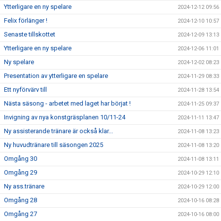
Ytterligare en ny spelare
2024-12-12 09:56
Felix förlänger !
2024-12-10 10:57
Senaste tillskottet
2024-12-09 13:13
Ytterligare en ny spelare
2024-12-06 11:01
Ny spelare
2024-12-02 08:23
Presentation av ytterligare en spelare
2024-11-29 08:33
Ett nyförvärv till
2024-11-28 13:54
Nästa säsong - arbetet med laget har börjat !
2024-11-25 09:37
Invigning av nya konstgräsplanen 10/11-24
2024-11-11 13:47
Ny assisterande tränare är också klar...
2024-11-08 13:23
Ny huvudtränare till säsongen 2025
2024-11-08 13:20
Omgång 30
2024-11-08 13:11
Omgång 29
2024-10-29 12:10
Ny ass.tränare
2024-10-29 12:00
Omgång 28
2024-10-16 08:28
Omgång 27
2024-10-16 08:00