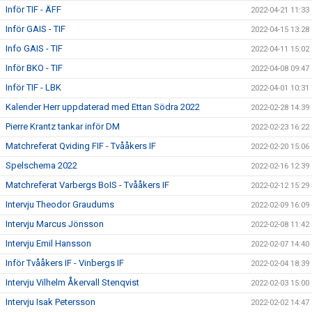
Inför TIF - ÄFF
2022-04-21 11:33
Inför GAIS - TIF
2022-04-15 13:28
Info GAIS - TIF
2022-04-11 15:02
Inför BKO - TIF
2022-04-08 09:47
Inför TIF - LBK
2022-04-01 10:31
Kalender Herr uppdaterad med Ettan Södra 2022
2022-02-28 14:39
Pierre Krantz tankar inför DM
2022-02-23 16:22
Matchreferat Qviding FIF - Tvååkers IF
2022-02-20 15:06
Spelschema 2022
2022-02-16 12:39
Matchreferat Varbergs BoIS - Tvååkers IF
2022-02-12 15:29
Intervju Theodor Graudums
2022-02-09 16:09
Intervju Marcus Jönsson
2022-02-08 11:42
Intervju Emil Hansson
2022-02-07 14:40
Inför Tvååkers IF - Vinbergs IF
2022-02-04 18:39
Intervju Vilhelm Åkervall Stenqvist
2022-02-03 15:00
Intervju Isak Petersson
2022-02-02 14:47