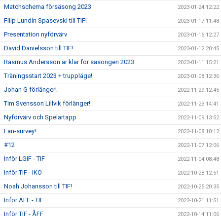
Matchschema försäsong 2023
2023-01-24 12:22
Filip Lundin Spasevski till TIF!
2023-01-17 11:48
Presentation nyförvärv
2023-01-16 12:27
David Danielsson till TIF!
2023-01-12 20:45
Rasmus Andersson är klar för säsongen 2023
2023-01-11 15:21
Träningsstart 2023 + truppläge!
2023-01-08 12:36
Johan G förlänger!
2022-11-29 12:45
Tim Svensson Lillvik förlänger!
2022-11-23 14:41
Nyförvärv och Spelartapp
2022-11-09 13:52
Fan-survey!
2022-11-08 10:12
#12
2022-11-07 12:06
Inför LGIF - TIF
2022-11-04 08:48
Inför TIF - IKO
2022-10-28 12:51
Noah Johansson till TIF!
2022-10-25 20:35
Inför ÄFF - TIF
2022-10-21 11:51
Inför TIF - ÅFF
2022-10-14 11:06