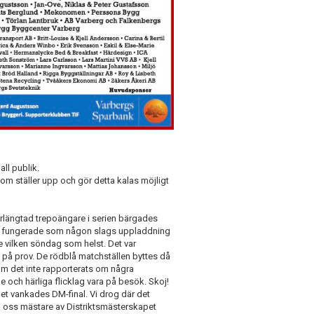
all publik.
 som ställer upp och gör detta kalas möjligt
rlängtad trepoängare i serien bärgades
ch fungerade som någon slags uppladdning
e vilken söndag som helst. Det var
t på prov. De rödblå matchställen byttes då
som det inte rapporterats om några
e och härliga flicklag vara på besök. Skoj!
t vankades DM-final. Vi drog där det
a oss mästare av Distriktsmästerskapet