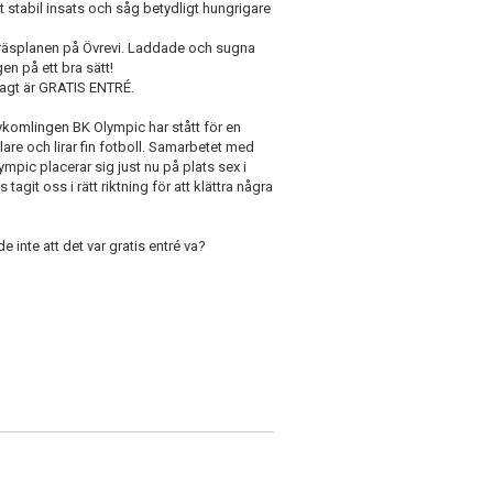
 stabil insats och såg betydligt hungrigare
å gräsplanen på Övrevi. Laddade och sugna
en på ett bra sätt!
sagt är GRATIS ENTRÉ.
komlingen BK Olympic har stått för en
are och lirar fin fotboll. Samarbetet med
mpic placerar sig just nu på plats sex i
agit oss i rätt riktning för att klättra några
 inte att det var gratis entré va?