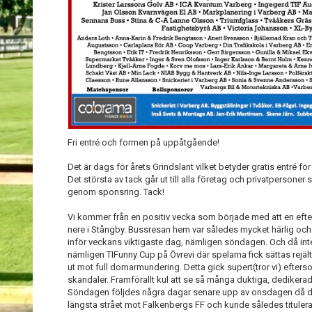
Fri entré och formen på uppåtgående!
Det är dags för årets Grindslant vilket betyder gratis entré för 
Det största av tack går ut till alla företag och privatpersoner
genom sponsring. Tack!
Vi kommer från en positiv vecka som började med att en efte
nere i Stångby. Bussresan hem var således mycket härlig o
inför veckans viktigaste dag, nämligen söndagen. Och då int
nämligen TIFunny Cup på Övrevi där spelarna fick sättas rejäl
ut mot full domarmundering. Detta gick supert(tror vi) efter
skandaler. Framförallt kul att se så många duktiga, dedikerad
Söndagen följdes några dagar senare upp av onsdagen då de
längsta strået mot Falkenbergs FF och kunde således tituler