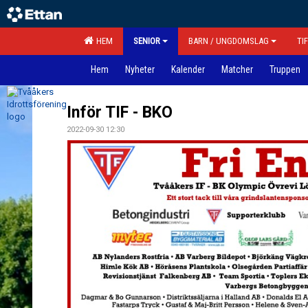
HEM
SENIOR
BARN / UNGDOMSLAG
TI
Hem
Nyheter
Kalender
Matcher
Truppen
Inför TIF - BKO
2022-09-30 12:30