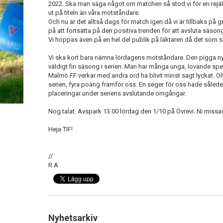
2022. Ska man säga något om matchen så stod vi för en rejält
ut på titeln än våra motståndare.
Och nu är det alltså dags för match igen då vi är tillbaks p
på att fortsätta på den positiva trenden för att avsluta säsong
Vi hoppas även på en hel del publik på läktaren då det som 
Vi ska kort bara nämna lördagens motståndare. Den pigga ny
väldigt fin säsong i serien. Man har många unga, lovande spel
Malmö FF verkar med andra ord ha blivit minst sagt lyckat. Oly
serien, fyra poäng framför oss. En seger för oss hade således t
placeringar under seriens avslutande omgångar.
Nog talat. Avspark 13.00 lördag den 1/10 på Övrevi. Ni missade
Heja TIF!
//
R.A
Nyhetsarkiv