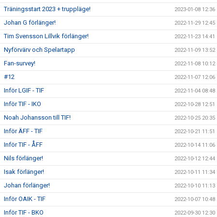
Träningsstart 2023 + truppläge!
2023-01-08 12:36
Johan G förlänger!
2022-11-29 12:45
Tim Svensson Lillvik förlänger!
2022-11-23 14:41
Nyförvärv och Spelartapp
2022-11-09 13:52
Fan-survey!
2022-11-08 10:12
#12
2022-11-07 12:06
Inför LGIF - TIF
2022-11-04 08:48
Inför TIF - IKO
2022-10-28 12:51
Noah Johansson till TIF!
2022-10-25 20:35
Inför ÄFF - TIF
2022-10-21 11:51
Inför TIF - ÅFF
2022-10-14 11:06
Nils förlänger!
2022-10-12 12:44
Isak förlänger!
2022-10-11 11:34
Johan förlänger!
2022-10-10 11:13
Inför OAIK - TIF
2022-10-07 10:48
Inför TIF - BKO
2022-09-30 12:30