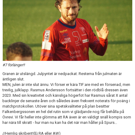
#7 förlänger!!
Granen är utslängd. Julpyntet är nedpackat. Resterna från julmaten är
äntligen slut.
MEN, julen är inte slut ännu. Vi förser er kära TIF:are med en försenad, men
trevlig, julklapp. Rasmus Andersson fortsätter i den rödblå dressen även
2023. Med sin kreativitet och känsliga högerfot har Rasmus sårat X antal
backlinjer de senaste åren och således även frekvent noterats för poäng i
matchprotokollen. Utöver sina spetskvaliteter på plan besitter
Falkenbergssonen en hel del rutin som vi glädjande nog får behålla på
Övrevi. Vi får heller inte glömma att RA även är en väldigt snäll kompis som
har nära till skratt - hur man nu kan ha det när man håller på Spurs…
//Hemlig skribent!(Ej RA eller AW)