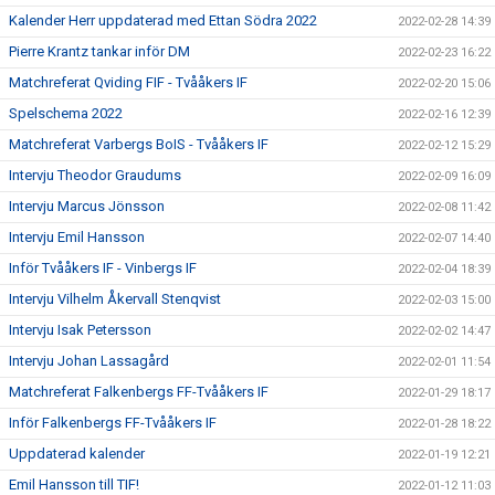
Kalender Herr uppdaterad med Ettan Södra 2022
2022-02-28 14:39
Pierre Krantz tankar inför DM
2022-02-23 16:22
Matchreferat Qviding FIF - Tvååkers IF
2022-02-20 15:06
Spelschema 2022
2022-02-16 12:39
Matchreferat Varbergs BoIS - Tvååkers IF
2022-02-12 15:29
Intervju Theodor Graudums
2022-02-09 16:09
Intervju Marcus Jönsson
2022-02-08 11:42
Intervju Emil Hansson
2022-02-07 14:40
Inför Tvååkers IF - Vinbergs IF
2022-02-04 18:39
Intervju Vilhelm Åkervall Stenqvist
2022-02-03 15:00
Intervju Isak Petersson
2022-02-02 14:47
Intervju Johan Lassagård
2022-02-01 11:54
Matchreferat Falkenbergs FF-Tvååkers IF
2022-01-29 18:17
Inför Falkenbergs FF-Tvååkers IF
2022-01-28 18:22
Uppdaterad kalender
2022-01-19 12:21
Emil Hansson till TIF!
2022-01-12 11:03