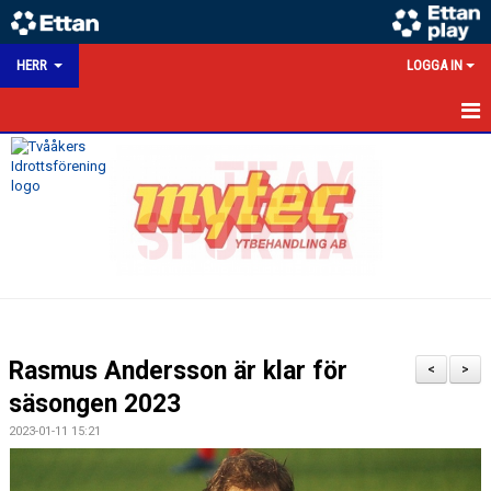
HERR
LOGGA IN
HEM
NYHETER
KALENDER
MATCHER
TRUPPEN
Rasmus Andersson är klar för
<
>
BILDGALLERI
säsongen 2023
2023-01-11 15:21
DOKUMENT
HERRSEKTION