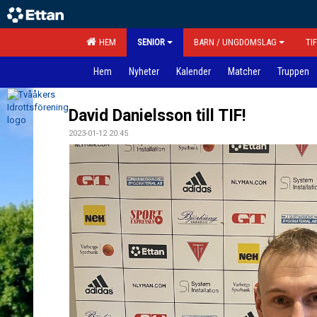
HEM
SENIOR
BARN / UNGDOMSLAG
TI
Hem
Nyheter
Kalender
Matcher
Truppen
David Danielsson till TIF!
2023-01-12 20:45