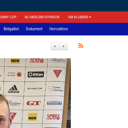
FUNNY CUP
BLI MEDLEM/SPONSOR
OM KLUBBEN
Bildgalleri
Dokument
Herrsektion
<
>