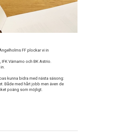
 Ängelholms FF plockar vi in
K, IFK Värnamo och BK Astrio.
in.
oppas kunna bidra med nästa säsong:
get. Både med hårt jobb men även de
ycket poäng som möjligt.