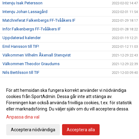
Intervju Isak Petersson
2022-02-02 14:47
Intervju Johan Lassagård
2022-02-01 11:54
Matchreferat Falkenbergs FF-Tvååkers IF
2022-01-29 18:17
Inför Falkenbergs FF-Tvååkers IF
2022-01-28 18:22
Uppdaterad kalender
2022-01-19 12:21
Emil Hansson till TIF!
2022-01-12 11:03
Välkommen Vilhelm Åkervall Stenqvist
2021-12-29 22:43
Välkommen Theodor Graudums
2021-12-29 22:39
Nils Bertilsson till TIF
2021-12-03 09:40
Johan Lassagård till TIF!
2021-11-30 14:06
Pierre Krantz fortsätter som tränare för herrlaget
För att hemsidan ska fungera korrekt använder vi nödvändiga
2021-07-30 16:58
cookies från SportAdmin. Dessa går inte att stänga av.
Träningen drar igång
2021-07-28 10:43
Föreningen kan också använda frivilliga cookies, t.ex. för statistik
eller marknadsföring. Du väljer själv om du vill acceptera dessa.
Anpassa dina val
Cookie-inställningar
Gå till Webbversion
Acceptera nödvändiga
Acceptera alla