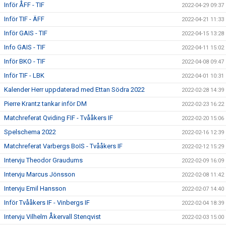
Inför ÅFF - TIF
2022-04-29 09:37
Inför TIF - ÄFF
2022-04-21 11:33
Inför GAIS - TIF
2022-04-15 13:28
Info GAIS - TIF
2022-04-11 15:02
Inför BKO - TIF
2022-04-08 09:47
Inför TIF - LBK
2022-04-01 10:31
Kalender Herr uppdaterad med Ettan Södra 2022
2022-02-28 14:39
Pierre Krantz tankar inför DM
2022-02-23 16:22
Matchreferat Qviding FIF - Tvååkers IF
2022-02-20 15:06
Spelschema 2022
2022-02-16 12:39
Matchreferat Varbergs BoIS - Tvååkers IF
2022-02-12 15:29
Intervju Theodor Graudums
2022-02-09 16:09
Intervju Marcus Jönsson
2022-02-08 11:42
Intervju Emil Hansson
2022-02-07 14:40
Inför Tvååkers IF - Vinbergs IF
2022-02-04 18:39
Intervju Vilhelm Åkervall Stenqvist
2022-02-03 15:00