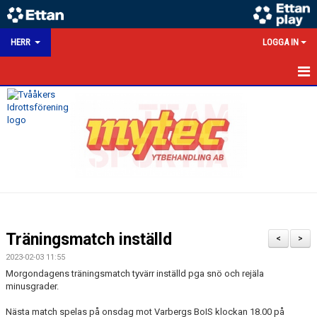
HERR
LOGGA IN
HEM
NYHETER
KALENDER
MATCHER
TRUPPEN
Träningsmatch inställd
<
>
BILDGALLERI
2023-02-03 11:55
Morgondagens träningsmatch tyvärr inställd pga snö och rejäla
DOKUMENT
minusgrader.
Nästa match spelas på onsdag mot Varbergs BoIS klockan 18.00 på
HERRSEKTION