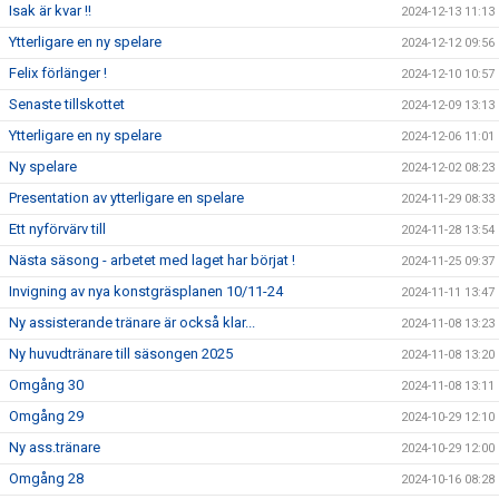
Isak är kvar !!
2024-12-13 11:13
Ytterligare en ny spelare
2024-12-12 09:56
Felix förlänger !
2024-12-10 10:57
Senaste tillskottet
2024-12-09 13:13
Ytterligare en ny spelare
2024-12-06 11:01
Ny spelare
2024-12-02 08:23
Presentation av ytterligare en spelare
2024-11-29 08:33
Ett nyförvärv till
2024-11-28 13:54
Nästa säsong - arbetet med laget har börjat !
2024-11-25 09:37
Invigning av nya konstgräsplanen 10/11-24
2024-11-11 13:47
Ny assisterande tränare är också klar...
2024-11-08 13:23
Ny huvudtränare till säsongen 2025
2024-11-08 13:20
Omgång 30
2024-11-08 13:11
Omgång 29
2024-10-29 12:10
Ny ass.tränare
2024-10-29 12:00
Omgång 28
2024-10-16 08:28